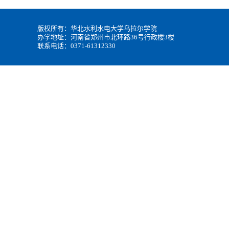
版权所有：华北水利水电大学乌拉尔学院
办学地址：河南省郑州市北环路36号行政楼3楼
联系电话：0371-61312330